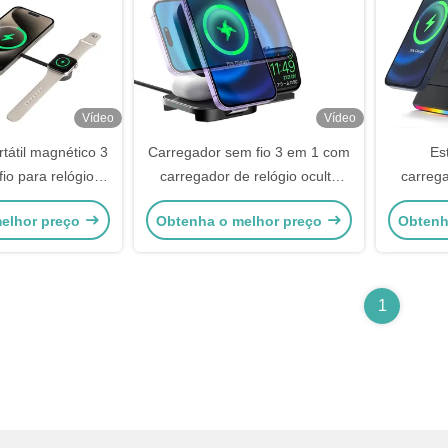
Vídeo
Vídeo
tátil magnético 3
Carregador sem fio 3 em 1 com
Es
io para relógio
carregador de relógio oculto
carrega
ones de ouvido
para eficiência de espaço
múltipla
elhor preço
Obtenha o melhor preço
Obtenh
para nec
1