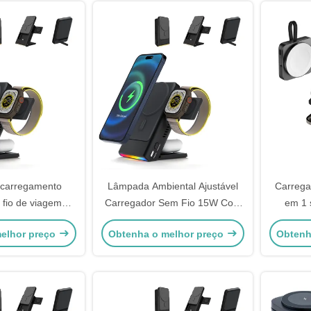
 carregamento
Lâmpada Ambiental Ajustável
Carrega
m fio de viagem
Carregador Sem Fio 15W Com
em 1 
em 1 carregador
Power Bank Para Viagens
relóg
elhor preço
Obtenha o melhor preço
Obtenh
m fio