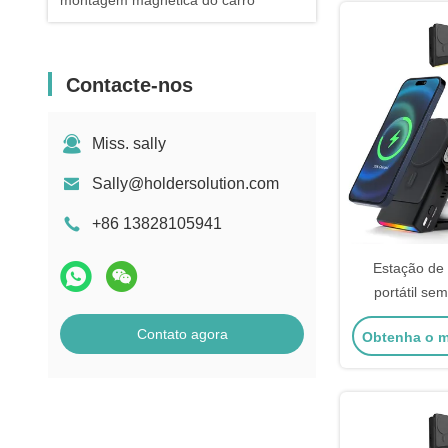
montagem magnética do carro
Contacte-nos
Miss. sally
Sally@holdersolution.com
+86 13828105941
Estação de
portátil se
Power Bank 3 
Contato agora
Obtenha o m
se