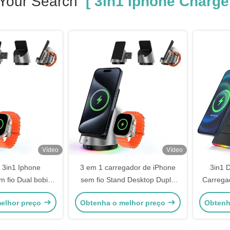
Your Search
[ 3in1 Iphone Charger
Vídeo
Vídeo
3in1 Iphone
3 em 1 carregador de iPhone
3in1 
m fio Dual bobina
sem fio Stand Desktop Dupla
Carrega
de Carregamento
bobina Magsafe Car Mount
Magsaf
elhor preço
Obtenha o melhor preço
Obtenh