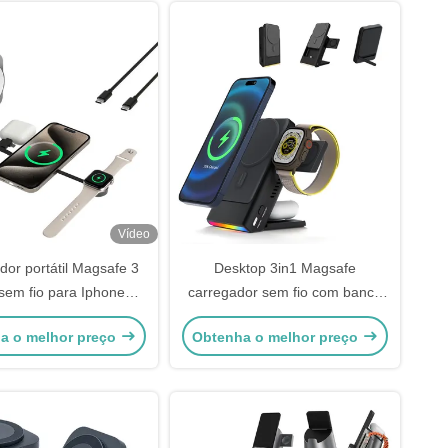
Vídeo
dor portátil Magsafe 3
Desktop 3in1 Magsafe
sem fio para Iphone
carregador sem fio com banco
io e fones de ouvido
de energia e design de relógio
a o melhor preço
Obtenha o melhor preço
oculto