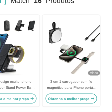
 ]
Match
16
Produtos
Vídeo
Design oculto Iphone
3 em 1 carregador sem fio
dor Stand Power Bank
magnético para iPhone portátil
e Carregador Stand
para Iphone 15 Pro Max
a o melhor preço
Obtenha o melhor preço