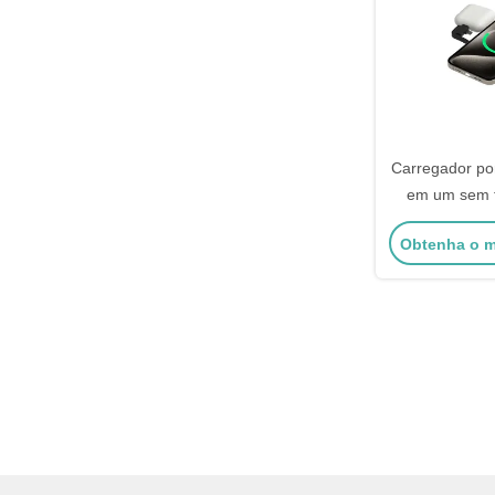
Carregador por
em um sem f
iPhone e f
Obtenha o m