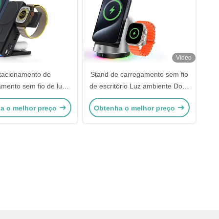
Vídeo
tacionamento de
Stand de carregamento sem fio
mento sem fio de luz
de escritório Luz ambiente Dock
 com banco de energia
de carregamento sem fio
a o melhor preço
Obtenha o melhor preço
essidades de negócios