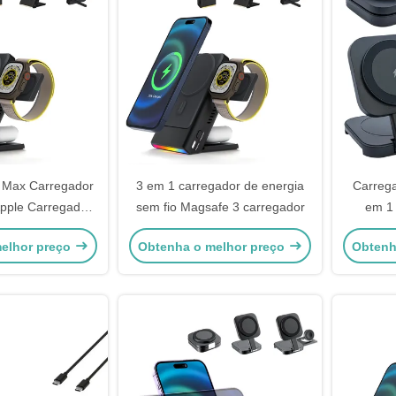
 Max Carregador
3 em 1 carregador de energia
Carrega
pple Carregador
sem fio Magsafe 3 carregador
em 1 
nético
hor
elhor preço
Obtenha o melhor preço
Obtenh