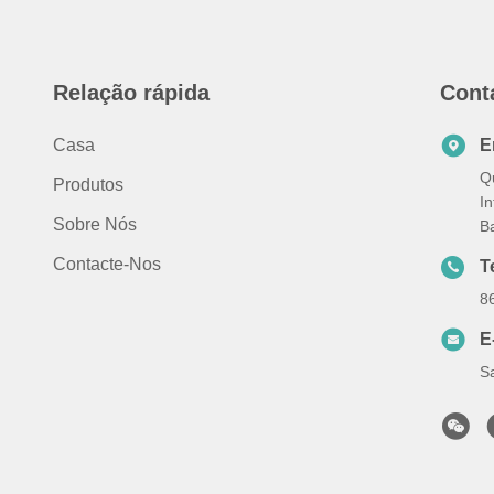
Relação rápida
Cont
Casa
E
Qu
Produtos
I
Sobre Nós
B
Contacte-Nos
T
8
E
S