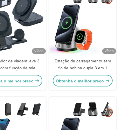
Vídeo
Vídeo
dor de viagem leve 3
Estação de carregamento sem
com função de tela
fio de bobina dupla 3 em 1
izontal e vertical
Carregador sem fio de desktop
a o melhor preço
Obtenha o melhor preço
oculto