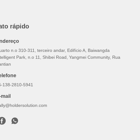
ato rápido
ndereço
arto n.o 310-311, terceiro andar, Edifício A, Baiwangda
ntelligent Park, n.o 11, Shibei Road, Yangmei Community, Rua
antian
elefone
6-138-2810-5941
-mail
ally@holdersolution.com