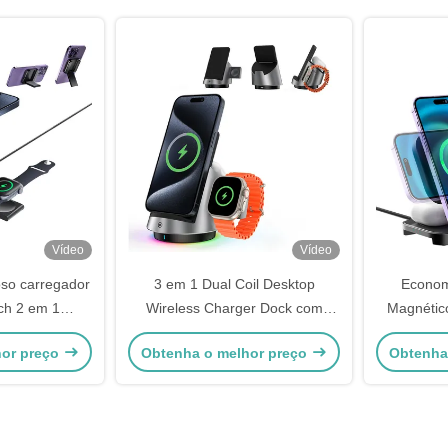
Vídeo
Vídeo
so carregador
3 em 1 Dual Coil Desktop
Econom
ch 2 em 1
Wireless Charger Dock com
Magnétic
afe dobrável
efeito de luz RGB
sem fio Â
hor preço
Obtenha o melhor preço
Obtenha