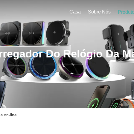
Casa
Sobre Nós
Produt
rregador Do Relógio Da M
s on-line