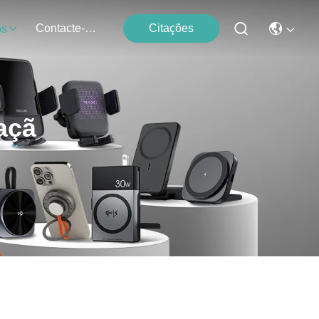
Contacte-Nos
Citações
os
açã