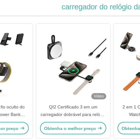
carregador do relógio 
Vídeo
io oculto do
QI2 Certificado 3 em um
2 em 1 C
Power Bank
carregador dobrável para relógio
Watch
iPhone Watch
iPhone e fones de ouvido
disposi
hor preço
Obtenha o melhor preço
Obtenha
vi