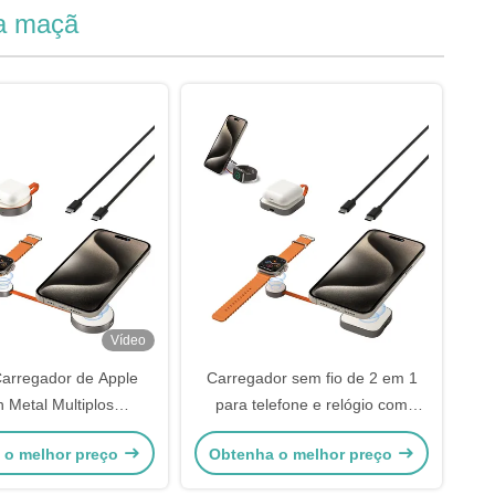
da maçã
Vídeo
arregador de Apple
Carregador sem fio de 2 em 1
 Metal Multiplos
para telefone e relógio com
tivos Carregador de
vários cenários de uso
 o melhor preço
Obtenha o melhor preço
agem sem fio