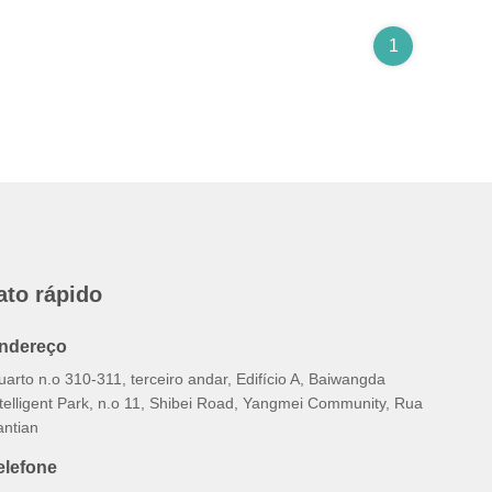
1
ato rápido
ndereço
arto n.o 310-311, terceiro andar, Edifício A, Baiwangda
ntelligent Park, n.o 11, Shibei Road, Yangmei Community, Rua
antian
elefone