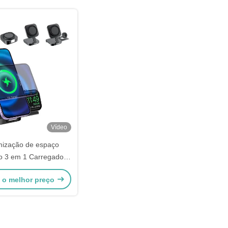
Vídeo
ização de espaço
o 3 em 1 Carregador
ngulo ajustável Para
 o melhor preço
Iwatch