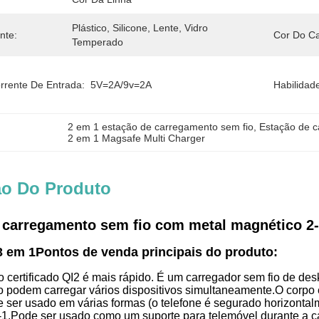
Plástico, Silicone, Lente, Vidro 
nte:
Cor Do C
Temperado
rrente De Entrada:
5V=2A/9v=2A
Habilidad
2 em 1 estação de carregamento sem fio
, 
Estação de c
2 em 1 Magsafe Multi Charger
ão Do Produto
 carregamento sem fio com metal magnético 2-
3 em 1
Pontos de venda principais do produto:
certificado QI2 é mais rápido. É um carregador sem fio de desk
o podem carregar vários dispositivos simultaneamente.O corpo 
 ser usado em várias formas (o telefone é segurado horizonta
.Pode ser usado como um suporte para telemóvel durante a car