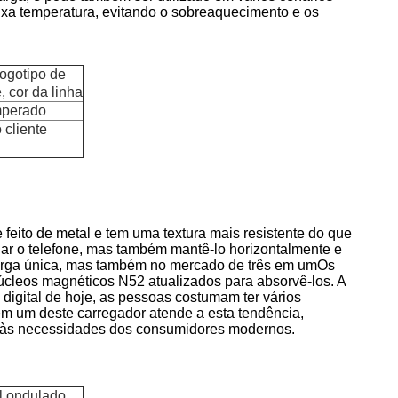
aixa temperatura, evitando o sobreaquecimento e os
logotipo de
, cor da linha
emperado
 cliente
feito de metal e tem uma textura mais resistente do que
gar o telefone, mas também mantê-lo horizontalmente e
carga única, mas também no mercado de três em umOs
úcleos magnéticos N52 atualizados para absorvê-los. A
 digital de hoje, as pessoas costumam ter vários
em um deste carregador atende a esta tendência,
e às necessidades dos consumidores modernos.
l ondulado,