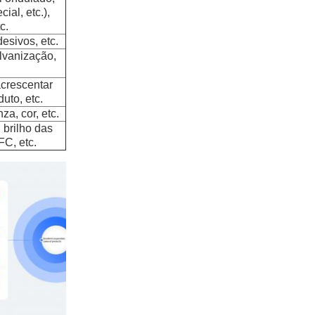
ial, etc.),
c.
desivos, etc.
alvanização,
acrescentar
uto, etc.
za, cor, etc.
 brilho das
FC, etc.