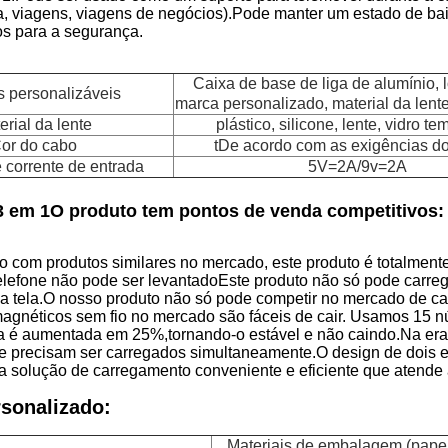
asa, viagens, viagens de negócios).Pode manter um estado de b
os para a segurança.
Caixa de base de liga de alumínio, 
s personalizáveis
marca personalizado, material da lente
erial da lente
plástico, silicone, lente, vidro t
or do cabo
t
De acordo com as exigências do
 corrente de entrada
5V=2A/9v=2A
3 em 1
O produto tem pontos de venda competitivos:
com produtos similares no mercado, este produto é totalmente 
 telefone não pode ser levantadoEste produto não só pode carre
na tela.O nosso produto não só pode competir no mercado de 
agnéticos sem fio no mercado são fáceis de cair. Usamos 15 n
a é aumentada em 25%,tornando-o estável e não caindo.
Na era
ue precisam ser carregados simultaneamente.
O design de dois 
 solução de carregamento conveniente e eficiente que atend
rsonalizado:
Materiais de embalagem (pape