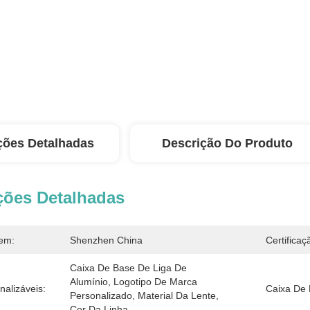
ções Detalhadas
Descrição Do Produto
ções Detalhadas
em:
Shenzhen China
Certificaç
Caixa De Base De Liga De 
Alumínio, Logotipo De Marca 
nalizáveis:
Caixa De 
Personalizado, Material Da Lente, 
Cor Da Linha