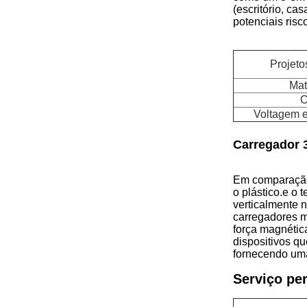
(escritório, c
potenciais risc
Projeto
Mat
C
Voltagem e
Carregador 
Em comparação 
o plástico.e o
verticalmente 
carregadores m
força magnétic
dispositivos q
fornecendo uma
Serviço pe