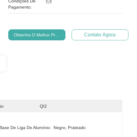
Condições De
T/T
Pagamento:
Contato Agora
Obtenha O Melhor Preço
ão:
QI2
Base De Liga De Alumínio:
Negro, Prateado