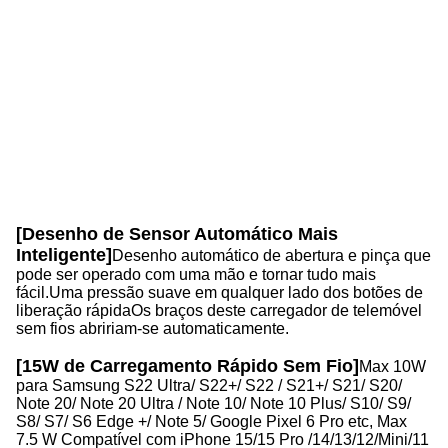
m
co
d
us
P
f
[Desenho de Sensor Automático Mais
Inteligente]
Desenho automático de abertura e pinça que
pode ser operado com uma mão e tornar tudo mais
fácil.Uma pressão suave em qualquer lado dos botões de
liberação rápidaOs braços deste carregador de telemóvel
sem fios abririam-se automaticamente.
[15W de Carregamento Rápido Sem Fio]
Max 10W
para Samsung S22 Ultra/ S22+/ S22 / S21+/ S21/ S20/
Note 20/ Note 20 Ultra / Note 10/ Note 10 Plus/ S10/ S9/
S8/ S7/ S6 Edge +/ Note 5/ Google Pixel 6 Pro etc, Max
7.5 W Compatível com iPhone 15/15 Pro /14/13/12/Mini/11