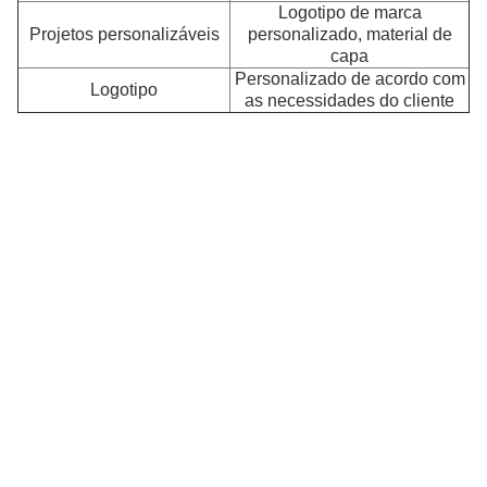
Logotipo de marca
O
Projetos personalizáveis
personalizado, material de
capa
A
Personalizado de acordo com
co
Logotipo
as necessidades do cliente
c
u
a
g
d
di
é
es
O
ca
d
fu
c
vá
s
e
ou
di
m
q