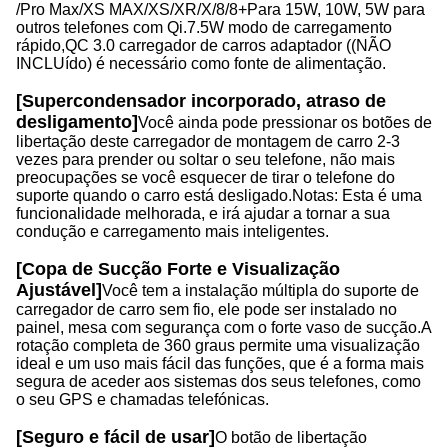
/Pro Max/XS MAX/XS/XR/X/8/8+Para 15W, 10W, 5W para
outros telefones com Qi.7.5W modo de carregamento
rápido,QC 3.0 carregador de carros adaptador ((NÃO
INCLUído) é necessário como fonte de alimentação.
[Supercondensador incorporado, atraso de
desligamento]
Você ainda pode pressionar os botões de
libertação deste carregador de montagem de carro 2-3
vezes para prender ou soltar o seu telefone, não mais
preocupações se você esquecer de tirar o telefone do
suporte quando o carro está desligado.Notas: Esta é uma
funcionalidade melhorada, e irá ajudar a tornar a sua
condução e carregamento mais inteligentes.
[Copa de Sucção Forte e Visualização
Ajustável]
Você tem a instalação múltipla do suporte de
carregador de carro sem fio, ele pode ser instalado no
painel, mesa com segurança com o forte vaso de sucção.A
rotação completa de 360 graus permite uma visualização
ideal e um uso mais fácil das funções, que é a forma mais
segura de aceder aos sistemas dos seus telefones, como
o seu GPS e chamadas telefónicas.
[Seguro e fácil de usar]
O botão de libertação