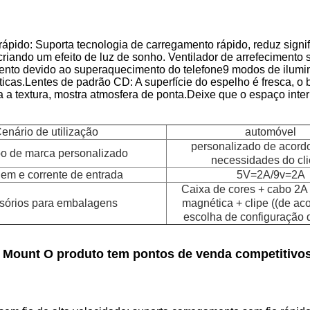
ápido: Suporta tecnologia de carregamento rápido, reduz signi
criando um efeito de luz de sonho. Ventilador de arrefecimento s
ento devido ao superaquecimento do telefone9 modos de ilumi
ticas.Lentes de padrão CD: A superfície do espelho é fresca, o 
a a textura, mostra atmosfera de ponta.Deixe que o espaço inter
enário de utilização
automóvel
personalizado de acord
po de marca personalizado
necessidades do cli
em e corrente de entrada
5V=2A/9v=2A
Caixa de cores + cabo 2A 
sórios para embalagens
magnética + clipe ((de ac
escolha de configuração d
 Mount O produto tem pontos de venda competitivos