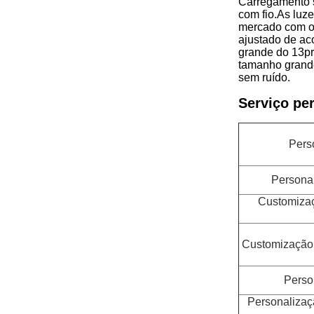
Carregamento s
com fio.
As luze
mercado com or
ajustado de ac
grande do 13pr
tamanho grande
sem ruído.
Serviço pe
Pers
Personal
Customizaç
Customização 
Perso
Personalizaç