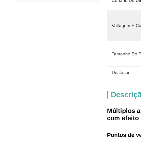
Cenário De Uti
Voltagem E Co
Tamanho Do P
Destacar:
Descriç
Múltiplos a
com efeito
Pontos de v