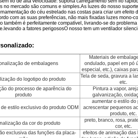
em fio de alta velocidade: suporta carregamento sem fio rápi
s no mercado são comuns e simples.As luzes do nosso suporte 
namentação do céu estrelado nas costas para criar um efeito 
ordo com as suas preferências, não mais fixadas luzes mono-c
o também é perfeitamente compatível, livrando-se do problema 
.levando a fatores perigososO nosso tem um ventilador silenci
rsonalizado:
Materiais de embalag
onalização de embalagens
ondulado, papel em pó ú
especial, etc.), caixas par
Tela de seda, gravura a la
ização do logotipo do produto
etc.
ão do processo de aparência do
Pintura a vapor, are
produto
galvanização, oxidaç
aumentar o estilo do 
de estilo exclusivo do produto ODM
acrescentar pequenos ac
produto, etc.
preto, branco, rosa, prat
nalização da cor do produto
cor, etc.
ão exclusiva das funções da placa-
efeitos de animação das l