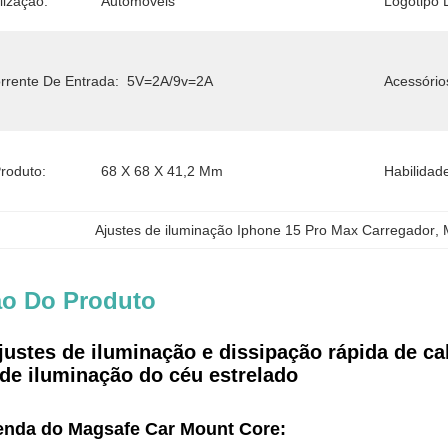
lização:
Automóveis
Logotipo 
rrente De Entrada:
5V=2A/9v=2A
Acessório
roduto:
68 X 68 X 41,2 Mm
Habilidad
Ajustes de iluminação Iphone 15 Pro Max Carregador
, 
ão Do Produto
justes de iluminação e dissipação rápida de c
 de iluminação do céu estrelado
enda do Magsafe Car Mount Core: