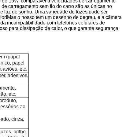
do de 15W, comparável a velocidades de carregamento
de carregamento sem fio do carro são as únicas no
de luz de sonho. Uma variedade de luzes pode ser
olor!Mas o nosso tem um desenho de degrau, e a câmera
da incompatibilidade com telefones celulares de
oso para dissipação de calor, o que garante segurança
em (papel
nico, papel
a aviões, etc.
ser, adesivos,
jamento,
ão, etc.
produto,
essórios ao
eado, cinza,
uzes, brilho