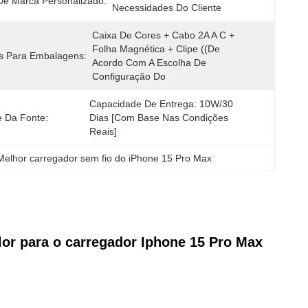
De Marca Personalizado:
Necessidades Do Cliente
Caixa De Cores + Cabo 2A A C + 
Folha Magnética + Clipe ((de 
s Para Embalagens:
Acordo Com A Escolha De 
Configuração Do 
Capacidade De Entrega: 10W/30 
e Da Fonte:
Dias [com Base Nas Condições 
Reais]
Melhor carregador sem fio do iPhone 15 Pro Max
alor para o carregador Iphone 15 Pro Max