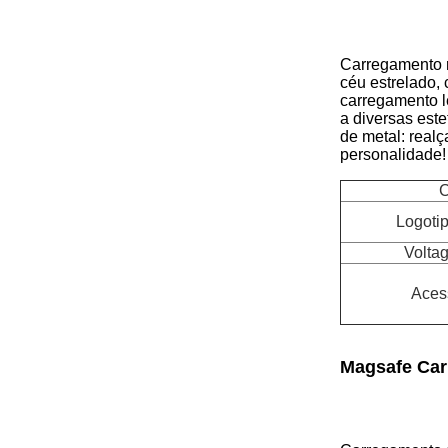
Carregamento r
céu estrelado, 
carregamento l
a diversas este
de metal: realç
personalidade!
C
Logoti
Voltag
Aces
Magsafe Car