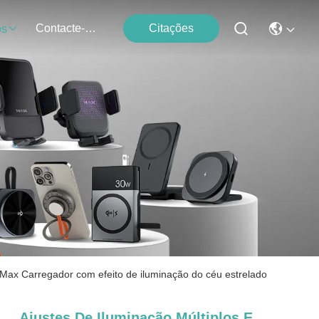
Contacte-Nos
Citações
os
o Max Carregador com efeito de iluminação do céu estrelado
Ajustes De Iluminação Múltiplos E