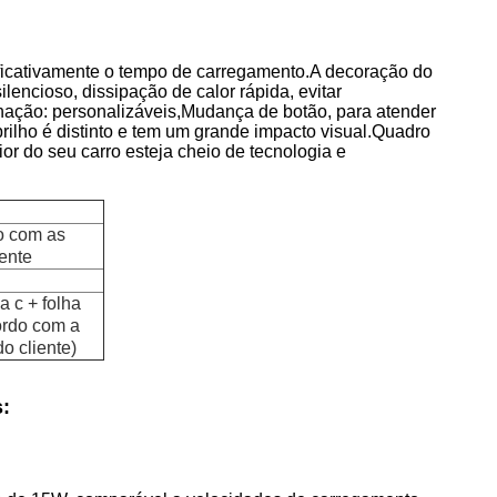
ficativamente o tempo de carregamento.
A decoração do
ilencioso, dissipação de calor rápida, evitar
nação: personalizáveis,Mudança de botão, para atender
brilho é distinto e tem um grande impacto visual.Quadro
ior do seu carro esteja cheio de tecnologia e
o com as
ente
a c + folha
ordo com a
o cliente)
: