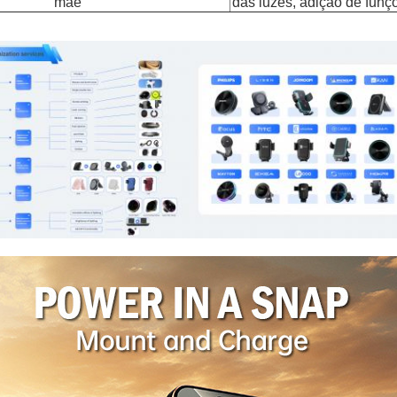
mãe
das luzes, adição de funç