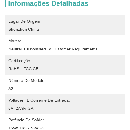
Informações Detalhadas
Lugar De Origem:
Shenzhen China
Marca:
Neutral  Customised To Customer Requirements
Certificação:
RoHS，FCC,CE
Número Do Modelo:
A2
Voltagem E Corrente De Entrada:
5V=2A/9v=2A
Potência De Saída:
15W/10W/7.5W/5W