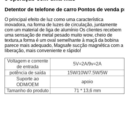
Detentor de telefone de carro
Pontos de venda pri
O principal efeito de luz como uma característica
inovadora, na forma de luzes de circulação, juntamente
com um material de liga de alumínio Os clientes recebem
uma sensação de metal pesado muito wow, cheio de
textura,a forma é um oval semelhante à maçã da bobina
parece mais adequado, Magsafe sucção magnética com a
liberação, mais conveniente e rápido!
Voltagem e corrente
5V=2A/9v=2A
de entrada
potência de saída
15W/10W/7.5W/5W
Suporte ao
apoio
ODM/OEM
Tamanho do produto
71 * 13,6 mm
D
C
d
m
d
pr
d