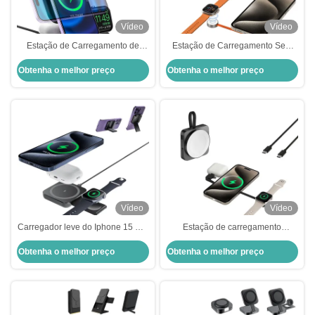
Vídeo
Vídeo
Estação de Carregamento de
Estação de Carregamento Sem
Iphone Pequeno e Compacto
Fio Residencial 3 em 1 Estação
Obtenha o melhor preço
Obtenha o melhor preço
de Carregamento
Vídeo
Vídeo
Carregador leve do Iphone 15 Pro
Estação de carregamento
Max Conveniente Estação de
compacta sem fio 3 em um para
Obtenha o melhor preço
Obtenha o melhor preço
Carregamento 3 em 1
relógio e fones de ouvido do
iPhone