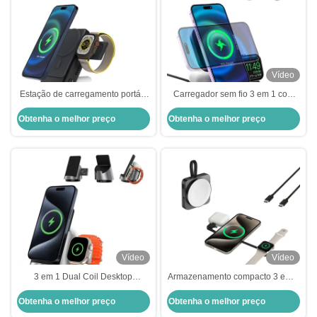
Vídeo
Estação de carregamento portátil
Carregador sem fio 3 em 1 com
sem fio de viagem Power Bank 3
carregador de relógio oculto para
Obtenha o melhor preço
Obtenha o melhor preço
em 1 carregador sem fio
eficiência de espaço
Vídeo
Vídeo
3 em 1 Dual Coil Desktop
Armazenamento compacto 3 em 1
Wireless Charger Dock com efeito
Carregador Magsafe para fones
Obtenha o melhor preço
Obtenha o melhor preço
de luz RGB
de ouvido de conexão tipo C