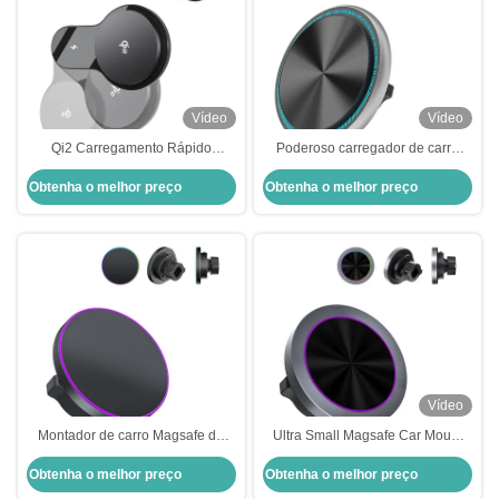
Vídeo
Vídeo
Qi2 Carregamento Rápido
Poderoso carregador de carro
Magsafe Car Mount Fan Cooling
Magsafe conveniente operar
Obtenha o melhor preço
Obtenha o melhor preço
Car Phone Holder Magsafe
porta-telefone
Vídeo
Montador de carro Magsafe de
Ultra Small Magsafe Car Mount
metal ultra fino com material de
Charger Carregamento rápido
Obtenha o melhor preço
Obtenha o melhor preço
lente personalizável
com porta-telefone do carro